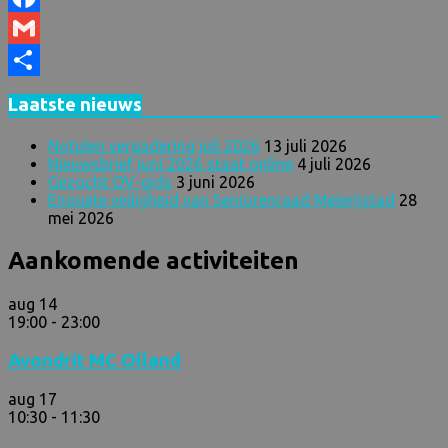
Facebook
Gmail
Delen
Laatste nieuws
Notulen vergadering juli 2026
13 juli 2026
Nieuwsbrief juni 2026 staat online
4 juli 2026
Gezocht OV-gids
3 juni 2026
Enquete veiligheid van Seniorenraad Meierijstad
28
mei 2026
Aankomende activiteiten
aug
14
19:00
-
23:00
Avondrit MC Olland
aug
17
10:30
-
11:30