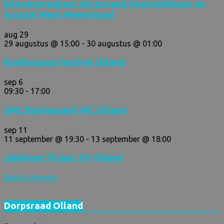
Inloopspreekuur dorpsraad, buurtadviseur en
Sociaal Werk Meierijstad
aug
29
29 augustus @ 15:00
-
30 augustus @ 01:00
Koelboxpop festival Olland
sep
6
09:30
-
17:00
SMC Barbequerit MC Olland
sep
11
11 september @ 19:30
-
13 september @ 18:00
Jubileum 70 jaar SV Olland
Bekijk kalender
Dorpsraad Olland