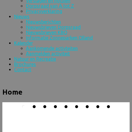
Verslagen en notulen
Dorpsraad van A tot Z
Privacyverklaring
Nieuws
Nieuwsberichten
Nieuwsbrieven Dorpsraad
Nieuwsbrieven KBO
Informatie Zonneparken Olland
Kalender
Aankomende activteiten
Aanmelden activiteit
Natuur en Recreatie
Brochures
Contact
Home