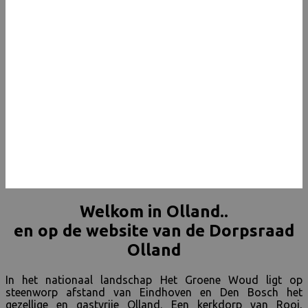
Welkom in Olland..
en op de website van de Dorpsraad
Olland
In het nationaal landschap Het Groene Woud ligt op
steenworp afstand van Eindhoven en Den Bosch het
gezellige en gastvrije Olland. Een kerkdorp van Rooi,