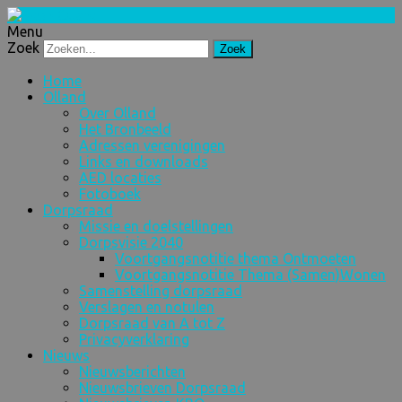
Menu
Zoek
Home
Olland
Over Olland
Het Bronbeeld
Adressen verenigingen
Links en downloads
AED locaties
Fotoboek
Dorpsraad
Missie en doelstellingen
Dorpsvisie 2040
Voortgangsnotitie thema Ontmoeten
Voortgangsnotitie Thema (Samen)Wonen
Samenstelling dorpsraad
Verslagen en notulen
Dorpsraad van A tot Z
Privacyverklaring
Nieuws
Nieuwsberichten
Nieuwsbrieven Dorpsraad