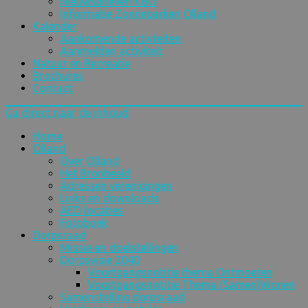
Nieuwsbrieven KBO
Informatie Zonneparken Olland
Kalender
Aankomende activteiten
Aanmelden activiteit
Natuur en Recreatie
Brochures
Contact
Ga direct naar de inhoud
Home
Olland
Over Olland
Het Bronbeeld
Adressen verenigingen
Links en downloads
AED locaties
Fotoboek
Dorpsraad
Missie en doelstellingen
Dorpsvisie 2040
Voortgangsnotitie thema Ontmoeten
Voortgangsnotitie Thema (Samen)Wonen
Samenstelling dorpsraad